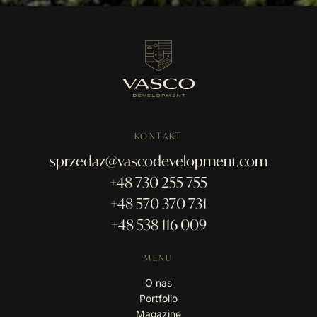
KONTAKT
sprzedaz@vascodevelopment.com
+48 730 255 755
+48 570 370 731
+48 538 116 009
MENU
O nas
Portfolio
Magazine