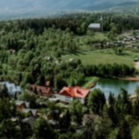
Zarejestruj się, aby być na bieżąco i otrzymywać najlepsze
oferty szybciej niż inni.
Adres e-mail
*
*
Zapisując się do naszego newslettera, wyrażasz zgodę na
otrzymywanie od nas okresowych wiadomości email. Wyrażasz
również zgodę na przetwarzanie Twoich danych osobowych w
celach marketingowych, w tym przesyłanie informacji o
produktach, usługach oraz promocjach.
ZAPISZ SIĘ