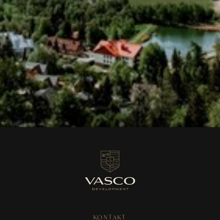
Adres e-mail
*
*
Zapisując się do naszego newslettera, wyrażasz zgodę na
otrzymywanie od nas okresowych wiadomości email. Wyrażasz
również zgodę na przetwarzanie Twoich danych osobowych w
celach marketingowych, w tym przesyłanie informacji o
produktach, usługach oraz promocjach.
ZAPISZ SIĘ
KONTAKT